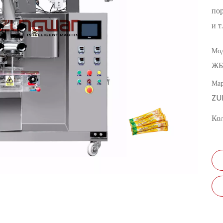
пор
и т
Мод
ЖБ
Мар
Z
Кол