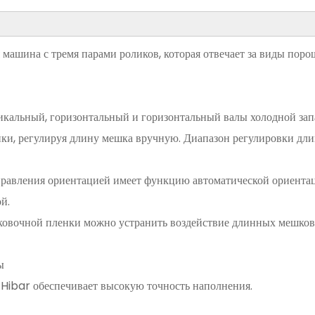
 машина с тремя парами роликов, которая отвечает за виды пор
тикальный, горизонтальный и горизонтальный валы холодной зап
йки, регулируя длину мешка вручную. Диапазон регулировки дли
правления ориентацией имеет функцию автоматической ориентац
й.
аковочной пленки можно устранить воздействие длинных мешко
ы
 Hibar обеспечивает высокую точность наполнения.