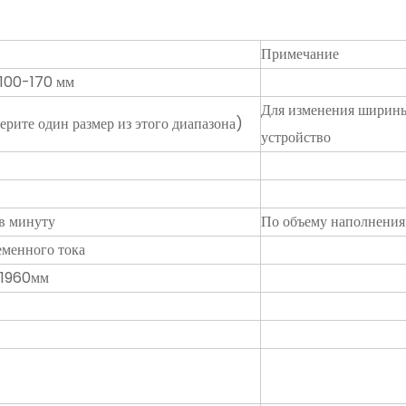
Примечание
 100-170 мм
Для изменения ширин
рите один размер из этого диапазона)
устройство
 в минуту
По объему наполнения
еменного тока
*1960мм