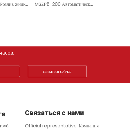
MSZP8-260S Розлив жидкости и соуса в ротационную упаковочную машину
MSZP8-200 Автоматическая ротационная упаковочная машина для готовых пакетов
часов.
связаться сейчас
Связаться с нами
та
труб
Official representative: Компания