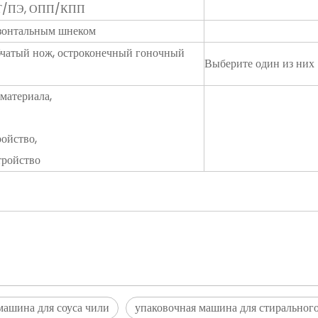
Т/ПЭ, ОПП/КПП
зонтальным шнеком
бчатый нож, остроконечный гоночный
Выберите один из них
материала,
ойство,
тройство
машина для соуса чили
упаковочная машина для стиральног