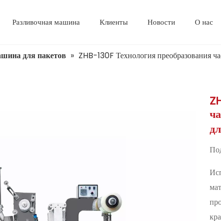
Разливочная машина
Клиенты
Новости
О нас
шина для пакетов
»
ZHB-130F Технология преобразования ча
ZH
ч
д
Под
Исп
мат
про
кра