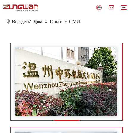
Вы здесь:
Дом
»
О нас
»
СМИ
Профиль
СМИ
Сертификаты