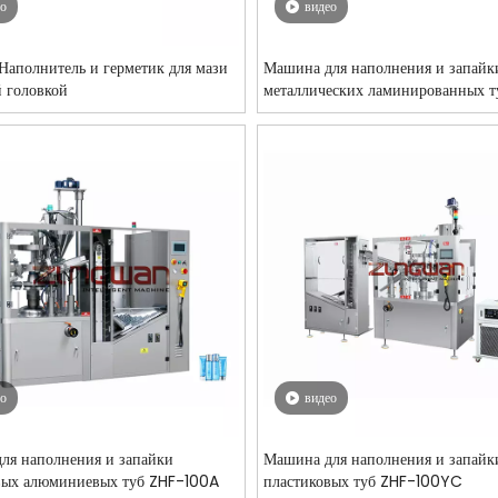
ео
видео
Наполнитель и герметик для мази
Машина для наполнения и запайк
й головкой
металлических ламинированных т
80Z
ео
видео
ля наполнения и запайки
Машина для наполнения и запайк
вых алюминиевых туб ZHF-100A
пластиковых туб ZHF-100YC