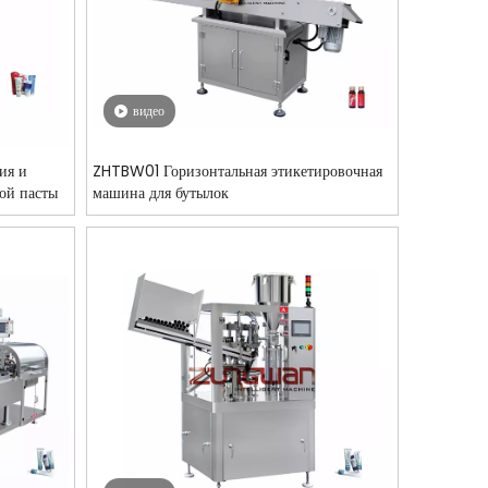
видео
ия и
ZHTBW01 Горизонтальная этикетировочная
ой пасты
машина для бутылок