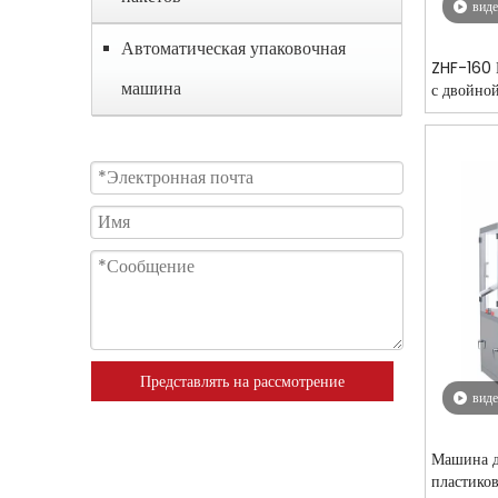
вид
Автоматическая упаковочная
ZHF-160 
машина
с двойно
Представлять на рассмотрение
вид
Машина д
пластико