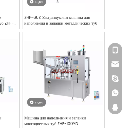
видео
и
ZHF-60Z Ультразвуковая машина для
уб ZHF-
наполнения и запайки металлических туб
+86-13
+86-13
loro@c
pack@c
lorozhp
+86-13
видео
2880131
и
Машина для наполнения и запайки
2880131
многоцветных туб ZHF-100YD