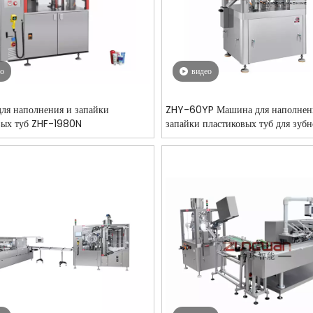
ео
видео
ля наполнения и запайки
ZHY-60YP Машина для наполнен
вых туб ZHF-1980N
запайки пластиковых туб для зубн