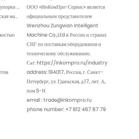
Машина для наполнения и укупорки флаконов
ООО «ИнКомПро-Сервис» является
Химическая и косметологическая машина
официальным представителем
Wenzhou Zungwan Intelligent
костью
Machine Co.,Ltd в России и странах
СНГ по поставкам оборудования и
техническому обслуживанию.
Сат: https://inkompro.ru/industry
етов
address: 194017, Россия, г. Санкт-
Петербург, ул. Гданьская, д.17, лит. А,
пом.5-Н
email : trade@inkompro.ru
phone number: +7 812 467 87 79