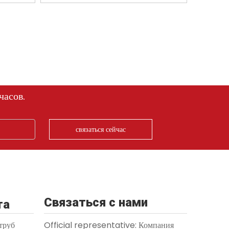
часов.
связаться сейчас
Связаться с нами
та
труб
Official representative: Компания